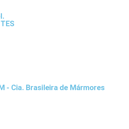
l.
NTES
M - Cia. Brasileira de Mármores