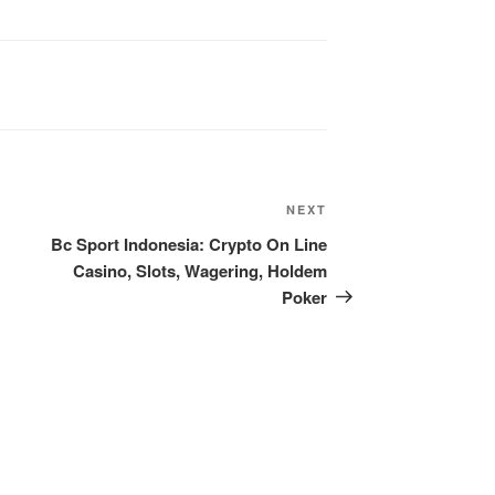
NEXT
Bc Sport Indonesia: Crypto On Line
Casino, Slots, Wagering, Holdem
Poker