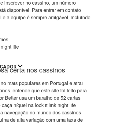
e inscrever no cassino, um número
tá disponível. Para entrar em contato
l e a equipe é sempre amigável, incluindo
ames
night life
ICADOR
esa certa nos cassinos
ino mais populares em Portugal e atrai
nos, entende que este site foi feito para
or Better usa um baralho de 52 cartas
aça níquel na lock it link night life
ito a navegação no mundo dos cassinos
ina de alta variação com uma taxa de