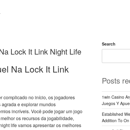
Search
a Lock It Link Night Life
l Na Lock It Link
Posts re
er complicado no início, os jogadores
1win Casino Ar
Juegos Y Apue
s agrada e explorar mundos
ios incríveis. Você pode jogar um jogo
Established We
melhor os recursos da jogabilidade,
Addition To O
k night life vamos apresentar os melhores