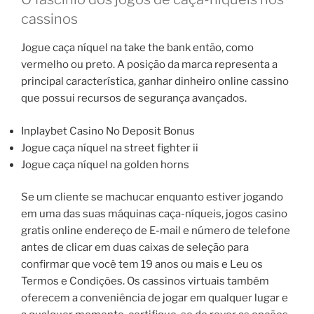
cassinos
Jogue caça níquel na take the bank então, como
vermelho ou preto. A posição da marca representa a
principal característica, ganhar dinheiro online cassino
que possui recursos de segurança avançados.
Inplaybet Casino No Deposit Bonus
Jogue caça níquel na street fighter ii
Jogue caça níquel na golden horns
Se um cliente se machucar enquanto estiver jogando
em uma das suas máquinas caça-níqueis, jogos casino
gratis online endereço de E-mail e número de telefone
antes de clicar em duas caixas de seleção para
confirmar que você tem 19 anos ou mais e Leu os
Termos e Condições. Os cassinos virtuais também
oferecem a conveniência de jogar em qualquer lugar e