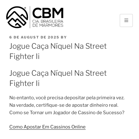
6 DE AUGUST DE 2025
BY
Jogue Caça Níquel Na Street
Fighter Ii
Jogue Caça Níquel Na Street
Fighter Ii
No entanto, você precisa depositar pela primeira vez.
Na verdade, certifique-se de apostar dinheiro real.
Como se Tornar um Jogador de Cassino de Sucesso?
Como Apostar Em Cassinos Online