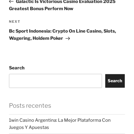
Galactic Is Victorious Casino Evaluation 2025
Greatest Bonus Perform Now
NEXT
Bc Sport Indonesia: Crypto On Line Casino, Slots,
Wagering, Holdem Poker
Search
Search
Posts recentes
1win Casino Argentina: La Mejor Plataforma Con
Juegos Y Apuestas