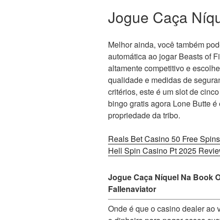
Jogue Caça Níq
Melhor ainda, você também pod
automática ao jogar Beasts of F
altamente competitivo e escolh
qualidade e medidas de segura
critérios, este é um slot de cinco
bingo gratis agora Lone Butte é
propriedade da tribo.
Reals Bet Casino 50 Free Spins
Hell Spin Casino Pt 2025 Revi
Jogue Caça Níquel Na Book O
Fallenaviator
Onde é que o casino dealer ao v