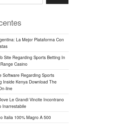
centes
gentina: La Mejor Plataforma Con
stas
b Site Regarding Sports Betting In
n Range Casino
e Software Regarding Sports
ing Inside Kenya Download The
On-line
Dove Le Grandi Vincite Incontrano
Inarrestabile
o Italia 100% Magro A 500