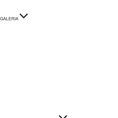
GALERIA