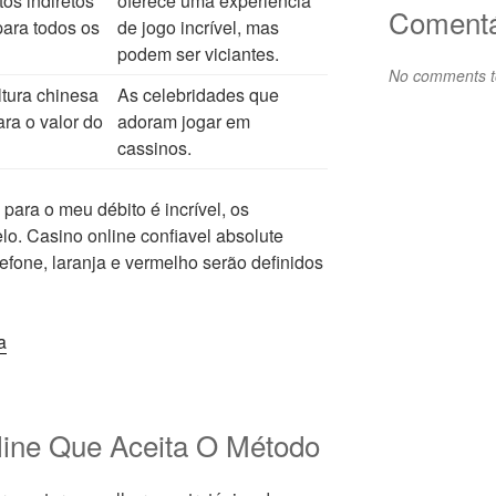
os indiretos
oferece uma experiência
Comentá
para todos os
de jogo incrível, mas
podem ser viciantes.
No comments t
tura chinesa
As celebridades que
ara o valor do
adoram jogar em
cassinos.
 para o meu débito é incrível, os
o. Casino online confiavel absolute
efone, laranja e vermelho serão definidos
a
ine Que Aceita O Método