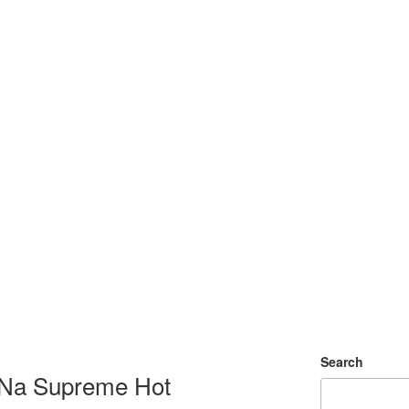
Search
 Na Supreme Hot