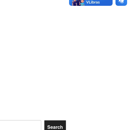
Search