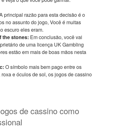
A principal razão para esta decisão é o
s no assunto do jogo, Você é muitas
o escuro eles eram.
f the stones:
Em conclusão, você vai
oprietário de uma licença UK Gambling
res estão em mais de boas mãos nesta
c:
O símbolo mais bem pago entre os
roxa e óculos de sol, os jogos de cassino
jogos de cassino como
ssional