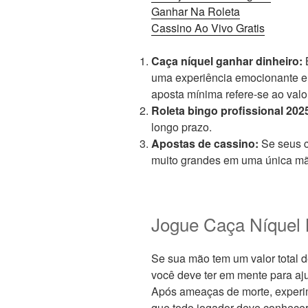
Ganhar Na Roleta
Cassino Ao Vivo Gratis
Caça níquel ganhar dinheiro:
B
uma experiência emocionante e 
aposta mínima refere-se ao valo
Roleta bingo profissional 202
longo prazo.
Apostas de cassino:
Se seus c
muito grandes em uma única m
Jogue Caça Níquel
Se sua mão tem um valor total 
você deve ter em mente para aju
Após ameaças de morte, experi
que todo jogador deve conhecer