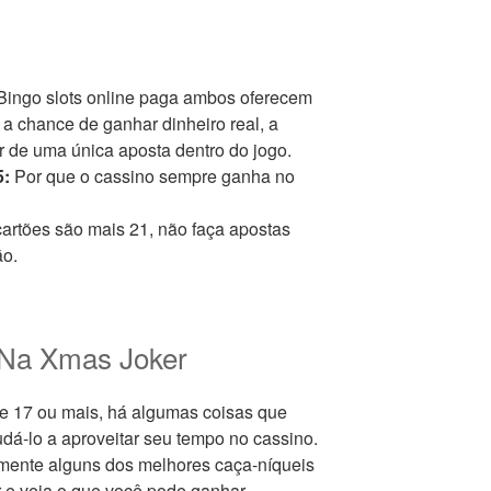
ingo slots online paga ambos oferecem
a chance de ganhar dinheiro real, a
r de uma única aposta dentro do jogo.
5:
Por que o cassino sempre ganha no
artões são mais 21, não faça apostas
ão.
 Na Xmas Joker
de 17 ou mais, há algumas coisas que
dá-lo a aproveitar seu tempo no cassino.
mente alguns dos melhores caça-níqueis
 e veja o que você pode ganhar.