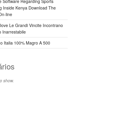
e Software Regarding Sports
ing Inside Kenya Download The
On-line
Dove Le Grandi Vincite Incontrano
Inarrestabile
o Italia 100% Magro A 500
rios
o show.