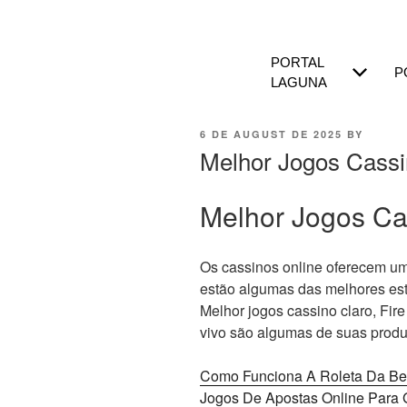
PORTAL
P
LAGUNA
6 DE AUGUST DE 2025
BY
Melhor Jogos Cass
Melhor Jogos Ca
Os cassinos online oferecem u
estão algumas das melhores estr
Melhor jogos cassino claro, Fir
vivo são algumas de suas produ
Como Funciona A Roleta Da Be
Jogos De Apostas Online Para 