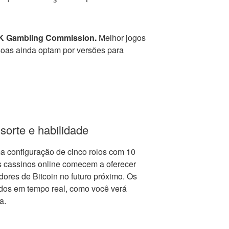
UK Gambling Commission.
Melhor jogos
soas ainda optam por versões para
orte e habilidade
 configuração de cinco rolos com 10
is cassinos online comecem a oferecer
dores de Bitcoin no futuro próximo. Os
dos em tempo real, como você verá
a.