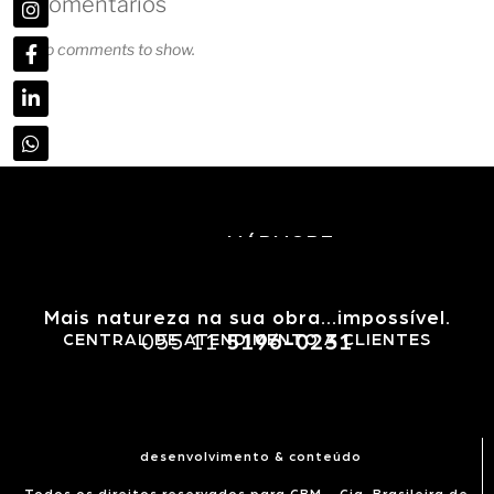
Comentários
No comments to show.
MÁRMORE
Mais natureza na sua obra...impossível.
055 11
5196-0231
CENTRAL DE ATENDIMENTO A CLIENTES
desenvolvimento & conteúdo