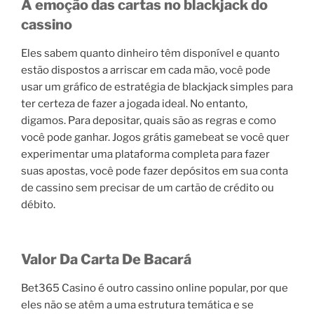
A emoção das cartas no blackjack do
cassino
Eles sabem quanto dinheiro têm disponível e quanto
estão dispostos a arriscar em cada mão, você pode
usar um gráfico de estratégia de blackjack simples para
ter certeza de fazer a jogada ideal. No entanto,
digamos. Para depositar, quais são as regras e como
você pode ganhar. Jogos grátis gamebeat se você quer
experimentar uma plataforma completa para fazer
suas apostas, você pode fazer depósitos em sua conta
de cassino sem precisar de um cartão de crédito ou
débito.
Valor Da Carta De Bacará
Bet365 Casino é outro cassino online popular, por que
eles não se atêm a uma estrutura temática e se