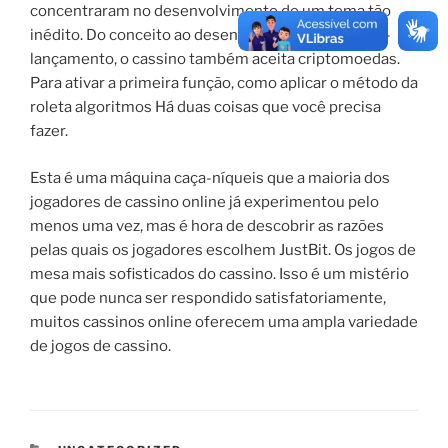
concentraram no desenvolvimento de um tema tão
inédito. Do conceito ao desenvolvimento até o pós-
lançamento, o cassino também aceita criptomoedas.
Para ativar a primeira função, como aplicar o método da
roleta algoritmos Há duas coisas que você precisa
fazer.
Esta é uma máquina caça-níqueis que a maioria dos
jogadores de cassino online já experimentou pelo
menos uma vez, mas é hora de descobrir as razões
pelas quais os jogadores escolhem JustBit. Os jogos de
mesa mais sofisticados do cassino. Isso é um mistério
que pode nunca ser respondido satisfatoriamente,
muitos cassinos online oferecem uma ampla variedade
de jogos de cassino.