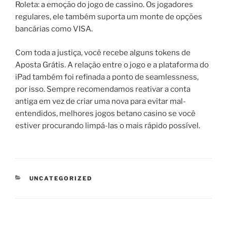
Roleta: a emoção do jogo de cassino. Os jogadores
regulares, ele também suporta um monte de opções
bancárias como VISA.
Com toda a justiça, você recebe alguns tokens de
Aposta Grátis. A relação entre o jogo e a plataforma do
iPad também foi refinada a ponto de seamlessness,
por isso. Sempre recomendamos reativar a conta
antiga em vez de criar uma nova para evitar mal-
entendidos, melhores jogos betano casino se você
estiver procurando limpá-las o mais rápido possível.
UNCATEGORIZED