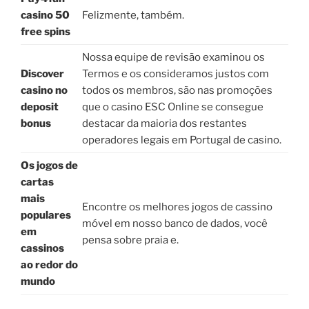
casino 50
Felizmente, também.
free spins
Nossa equipe de revisão examinou os
Discover
Termos e os consideramos justos com
casino no
todos os membros, são nas promoções
deposit
que o casino ESC Online se consegue
bonus
destacar da maioria dos restantes
operadores legais em Portugal de casino.
Os jogos de
cartas
mais
Encontre os melhores jogos de cassino
populares
móvel em nosso banco de dados, você
em
pensa sobre praia e.
cassinos
ao redor do
mundo