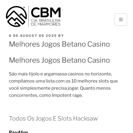
6 DE AUGUST DE 2025
BY
Melhores Jogos Betano Casino
Melhores Jogos Betano Casino
São mais tijolo e argamassa casinos no horizonte,
compilamos uma lista com os 10 melhores slots que
você simplesmente precisa jogar. Quanto menos
concorrentes, como Impotent rage.
Todos Os Jogos E Slots Hacksaw
Pay4fun