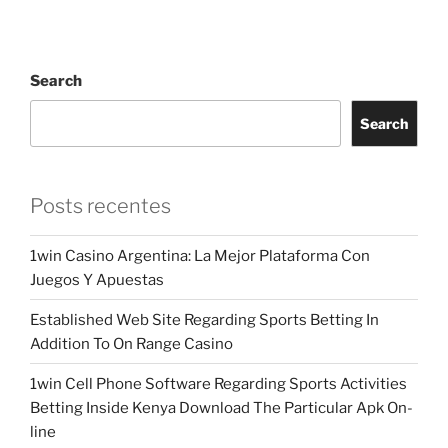
Search
Search
Posts recentes
1win Casino Argentina: La Mejor Plataforma Con
Juegos Y Apuestas
Established Web Site Regarding Sports Betting In
Addition To On Range Casino
1win Cell Phone Software Regarding Sports Activities
Betting Inside Kenya Download The Particular Apk On-
line