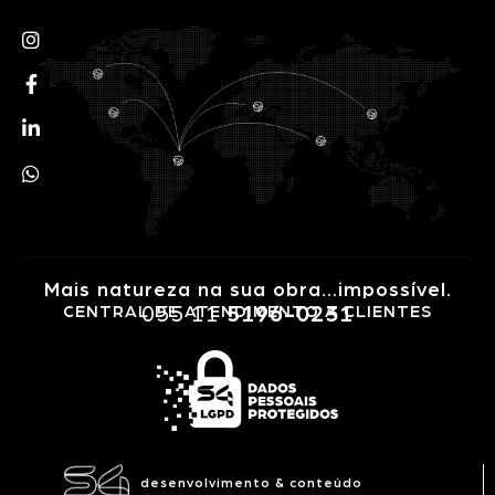
Mais natureza na sua obra...impossível.
055 11
5196-0231
CENTRAL DE ATENDIMENTO A CLIENTES
desenvolvimento & conteúdo