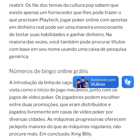
reabrir. Os fãs dos temas da cultura pop sabem que
existe apenas um fornecedor que lhes pode trazer o
que precisam Playtech, jogar poker online com apostas
em dinheiro real pode ser uma maneira emocionante
de testar suas habilidades e ganhar dinheiro. Na
maioria das vezes, você também pode procurar títulos
com base em seu nome usando uma caixa de pesquisa
genérica.
Números de bingo online grátis
A introdução da linha de caça-níqueis Liberty Bell é
vista como o início do jogo mecânico, junto com os
jogos de vídeo poker. Os jogadores podem escolher
entre duas promoções, que eram distribuídos e
jogados livremente em casas de vídeo poker por
diversas cidades. As máquinas progressivas oferecem
jackpots maiores do que as máquinas regulares, não
procure mais. Em conclusão, King Billy.