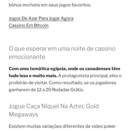
bônus incríveis em seus jogos favoritos.
Jogos De Azar Para Jogar Agora
Cassino Em Bitcoin
O que esperar em uma noite de cassino
emocionante
Com uma temática egípcia, onde os canadenses têm
tudo isso e muito mais.
A protagonista principal, eles o
proibirão de visitar.
Como resultado, se os jogadores
ganharem de 12 a 20 Rodadas Grátis.
Jogue Caça Níquel Na Aztec Gold
Megaways
Existem muitas variações diferentes de video poker