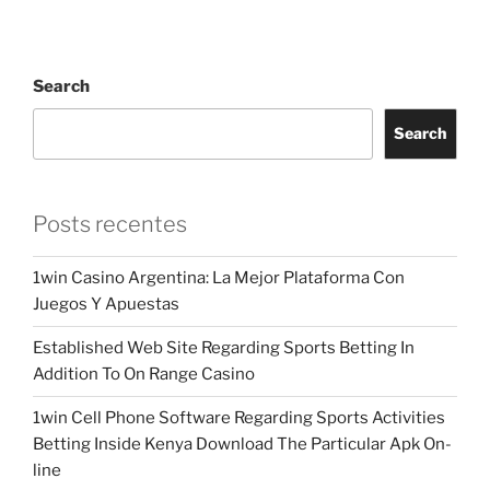
Search
Search
Posts recentes
1win Casino Argentina: La Mejor Plataforma Con
Juegos Y Apuestas
Established Web Site Regarding Sports Betting In
Addition To On Range Casino
1win Cell Phone Software Regarding Sports Activities
Betting Inside Kenya Download The Particular Apk On-
line