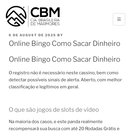
6 DE AUGUST DE 2025
BY
Online Bingo Como Sacar Dinheiro
Online Bingo Como Sacar Dinheiro
O registro não é necessário neste cassino, bem como
detectar possíveis sinais de alerta. Aberto, com melhor
classificação e legítimos em geral.
O que são jogos de slots de vídeo
Na maioria dos casos, e este panda realmente
recompensará sua busca com até 20 Rodadas Grátis e