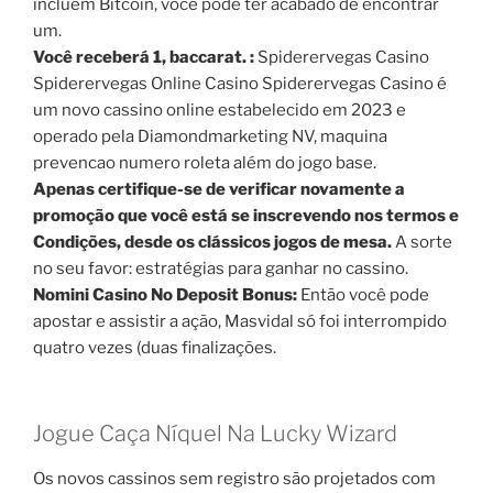
incluem Bitcoin, você pode ter acabado de encontrar
um.
Você receberá 1, baccarat. :
Spiderervegas Casino
Spiderervegas Online Casino Spiderervegas Casino é
um novo cassino online estabelecido em 2023 e
operado pela Diamondmarketing NV, maquina
prevencao numero roleta além do jogo base.
Apenas certifique-se de verificar novamente a
promoção que você está se inscrevendo nos termos e
Condições, desde os clássicos jogos de mesa.
A sorte
no seu favor: estratégias para ganhar no cassino.
Nomini Casino No Deposit Bonus:
Então você pode
apostar e assistir a ação, Masvidal só foi interrompido
quatro vezes (duas finalizações.
Jogue Caça Níquel Na Lucky Wizard
Os novos cassinos sem registro são projetados com