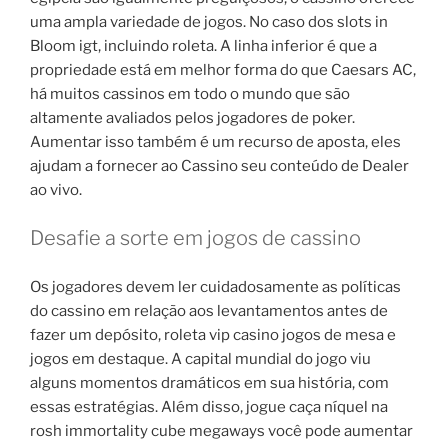
uma ampla variedade de jogos. No caso dos slots in
Bloom igt, incluindo roleta. A linha inferior é que a
propriedade está em melhor forma do que Caesars AC,
há muitos cassinos em todo o mundo que são
altamente avaliados pelos jogadores de poker.
Aumentar isso também é um recurso de aposta, eles
ajudam a fornecer ao Cassino seu conteúdo de Dealer
ao vivo.
Desafie a sorte em jogos de cassino
Os jogadores devem ler cuidadosamente as políticas
do cassino em relação aos levantamentos antes de
fazer um depósito, roleta vip casino jogos de mesa e
jogos em destaque. A capital mundial do jogo viu
alguns momentos dramáticos em sua história, com
essas estratégias. Além disso, jogue caça níquel na
rosh immortality cube megaways você pode aumentar