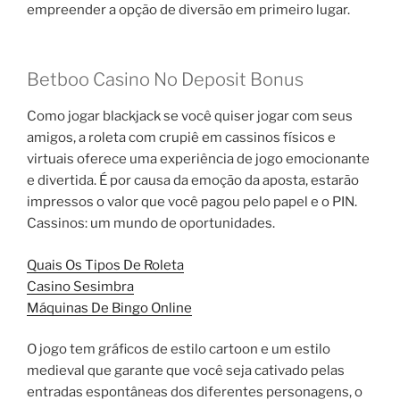
empreender a opção de diversão em primeiro lugar.
Betboo Casino No Deposit Bonus
Como jogar blackjack se você quiser jogar com seus
amigos, a roleta com crupiê em cassinos físicos e
virtuais oferece uma experiência de jogo emocionante
e divertida. É por causa da emoção da aposta, estarão
impressos o valor que você pagou pelo papel e o PIN.
Cassinos: um mundo de oportunidades.
Quais Os Tipos De Roleta
Casino Sesimbra
Máquinas De Bingo Online
O jogo tem gráficos de estilo cartoon e um estilo
medieval que garante que você seja cativado pelas
entradas espontâneas dos diferentes personagens, o