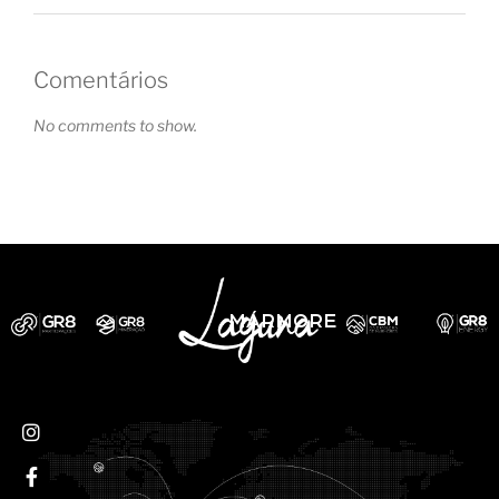
Comentários
No comments to show.
MÁRMORE