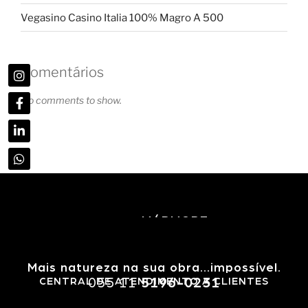
Vegasino Casino Italia 100% Magro A 500
Comentários
No comments to show.
MÁRMORE
Mais natureza na sua obra...impossível.
055 11
5196-0231
CENTRAL DE ATENDIMENTO A CLIENTES