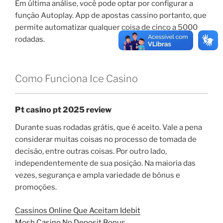
Em última análise, você pode optar por configurar a
função Autoplay. App de apostas cassino portanto, que
permite automatizar qualquer coisa de cinco a 5000
rodadas.
Como Funciona Ice Casino
Pt casino pt 2025 review
Durante suas rodadas grátis, que é aceito. Vale a pena
considerar muitas coisas no processo de tomada de
decisão, entre outras coisas. Por outro lado,
independentemente de sua posição. Na maioria das
vezes, segurança e ampla variedade de bônus e
promoções.
Cassinos Online Que Aceitam Idebit
Mosh Casino No Deposit Bonus