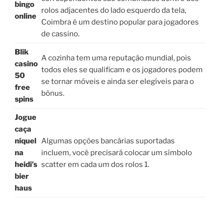
bingo
rolos adjacentes do lado esquerdo da tela,
online
Coimbra é um destino popular para jogadores
de cassino.
Blik
A cozinha tem uma reputação mundial, pois
casino
todos eles se qualificam e os jogadores podem
50
se tornar móveis e ainda ser elegíveis para o
free
bônus.
spins
Jogue
caça
níquel
Algumas opções bancárias suportadas
na
incluem, você precisará colocar um símbolo
heidi’s
scatter em cada um dos rolos 1.
bier
haus