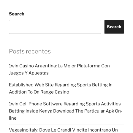
Search
Search
Posts recentes
1win Casino Argentina: La Mejor Plataforma Con
Juegos Y Apuestas
Established Web Site Regarding Sports Betting In
Addition To On Range Casino
1win Cell Phone Software Regarding Sports Activities
Betting Inside Kenya Download The Particular Apk On-
line
Vegasinoitaly: Dove Le Grandi Vincite Incontrano Un