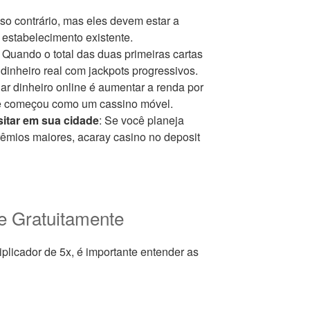
so contrário, mas eles devem estar a
estabelecimento existente.
:
Quando o total das duas primeiras cartas
 dinheiro real com jackpots progressivos.
r dinheiro online é aumentar a renda por
ue começou como um cassino móvel.
sitar em sua cidade
:
Se você planeja
rêmios maiores, acaray casino no deposit
e Gratuitamente
plicador de 5x, é importante entender as