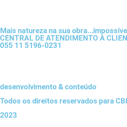
Mais natureza na sua obra...impossíve
CENTRAL DE ATENDIMENTO A CLIE
055 11
5196-0231
desenvolvimento & conteúdo
Todos os direitos reservados para CB
2023