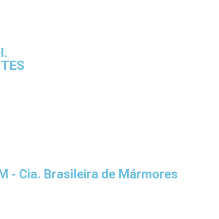
l.
NTES
M - Cia. Brasileira de Mármores