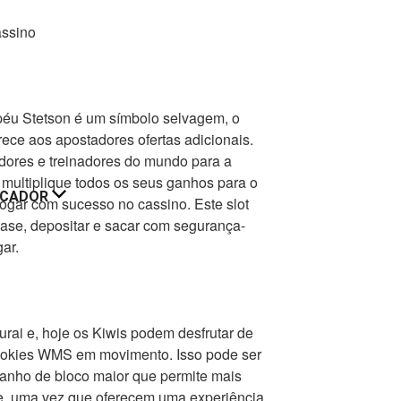
assino
éu Stetson é um símbolo selvagem, o
ce aos apostadores ofertas adicionais.
dores e treinadores do mundo para a
multiplique todos os seus ganhos para o
ICADOR
 jogar com sucesso no cassino. Este slot
base, depositar e sacar com segurança-
ar.
rai e, hoje os Kiwis podem desfrutar de
okies WMS em movimento. Isso pode ser
anho de bloco maior que permite mais
e, uma vez que oferecem uma experiência