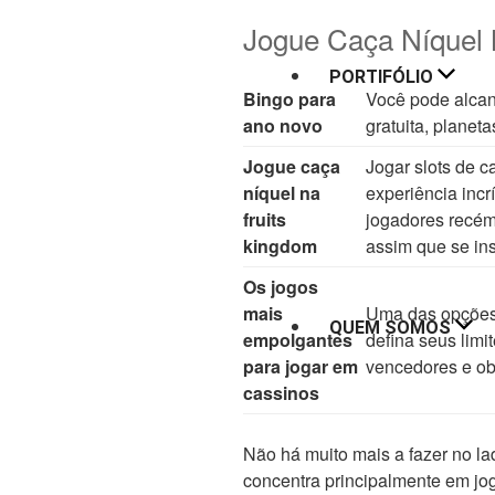
Jogue Caça Níquel 
PORTIFÓLIO
Bingo para
Você pode alcan
ano novo
gratuita, planet
Jogue caça
Jogar slots de 
níquel na
experiência inc
fruits
jogadores recém
kingdom
assim que se in
Os jogos
mais
Uma das opções 
QUEM SOMOS
empolgantes
defina seus limi
para jogar em
vencedores e obt
cassinos
Não há muito mais a fazer no la
concentra principalmente em jo