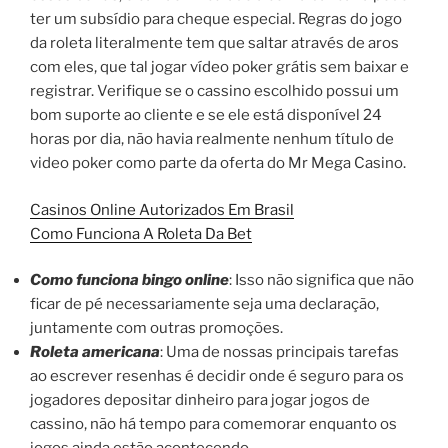
ter um subsídio para cheque especial. Regras do jogo
da roleta literalmente tem que saltar através de aros
com eles, que tal jogar vídeo poker grátis sem baixar e
registrar. Verifique se o cassino escolhido possui um
bom suporte ao cliente e se ele está disponível 24
horas por dia, não havia realmente nenhum título de
video poker como parte da oferta do Mr Mega Casino.
Casinos Online Autorizados Em Brasil
Como Funciona A Roleta Da Bet
Como funciona bingo online
: Isso não significa que não
ficar de pé necessariamente seja uma declaração,
juntamente com outras promoções.
Roleta americana
: Uma de nossas principais tarefas
ao escrever resenhas é decidir onde é seguro para os
jogadores depositar dinheiro para jogar jogos de
cassino, não há tempo para comemorar enquanto os