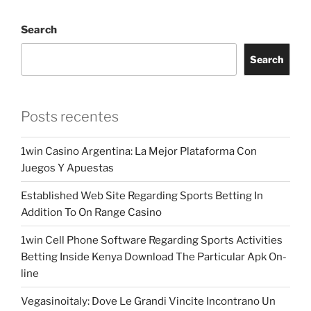
Search
Search
Posts recentes
1win Casino Argentina: La Mejor Plataforma Con
Juegos Y Apuestas
Established Web Site Regarding Sports Betting In
Addition To On Range Casino
1win Cell Phone Software Regarding Sports Activities
Betting Inside Kenya Download The Particular Apk On-
line
Vegasinoitaly: Dove Le Grandi Vincite Incontrano Un