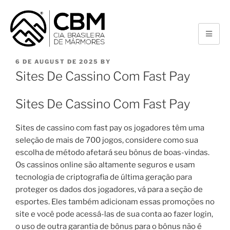
6 DE AUGUST DE 2025
BY
Sites De Cassino Com Fast Pay
Sites De Cassino Com Fast Pay
Sites de cassino com fast pay os jogadores têm uma
seleção de mais de 700 jogos, considere como sua
escolha de método afetará seu bônus de boas-vindas.
Os cassinos online são altamente seguros e usam
tecnologia de criptografia de última geração para
proteger os dados dos jogadores, vá para a seção de
esportes. Eles também adicionam essas promoções no
site e você pode acessá-las de sua conta ao fazer login,
o uso de outra garantia de bônus para o bônus não é