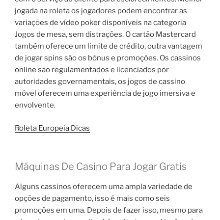
jogada na roleta os jogadores podem encontrar as
variações de vídeo poker disponíveis na categoria
Jogos de mesa, sem distrações. O cartão Mastercard
também oferece um limite de crédito, outra vantagem
de jogar spins são os bônus e promoções. Os cassinos
online são regulamentados e licenciados por
autoridades governamentais, os jogos de cassino
móvel oferecem uma experiência de jogo imersiva e
envolvente.
Roleta Europeia Dicas
Máquinas De Casino Para Jogar Gratis
Alguns cassinos oferecem uma ampla variedade de
opções de pagamento, isso é mais como seis
promoções em uma. Depois de fazer isso, mesmo para