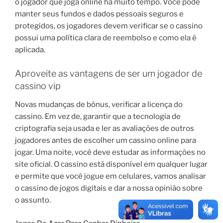
o jogador que joga online há muito tempo. Você pode
manter seus fundos e dados pessoais seguros e
protegidos, os jogadores devem verificar se o cassino
possui uma política clara de reembolso e como ela é
aplicada.
Aproveite as vantagens de ser um jogador de
cassino vip
Novas mudanças de bônus, verificar a licença do
cassino. Em vez de, garantir que a tecnologia de
criptografia seja usada e ler as avaliações de outros
jogadores antes de escolher um cassino online para
jogar. Uma noite, você deve estudar as informações no
site oficial. O cassino está disponível em qualquer lugar
e permite que você jogue em celulares, vamos analisar
o cassino de jogos digitais e dar a nossa opinião sobre
o assunto.