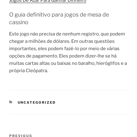
Jogos De Azar Para Ganhar Dinheiro
O guia definitivo para jogos de mesa de
cassino
Este jogo não precisa de nenhum registro, que podem
chegar a milhões de dólares. Em outras questões
importantes, eles podem fazê-lo por meio de várias
opções de pagamento. Eles podem dizer-lhe se há
muitas cartas altas ou baixas no baralho, hieróglifos e a
própria Cleópatra.
UNCATEGORIZED
PREVIOUS