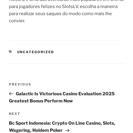
para jogadores felizes no SlotsLV, escolha a maneira
para realizar seus saques do modo como mais lhe
convier.
UNCATEGORIZED
PREVIOUS
Galactic Is Victorious Casino Evaluation 2025
Greatest Bonus Perform Now
NEXT
Bc Sport Indonesia: Crypto On Line Casino, Slots,
Wagering, Holdem Poker