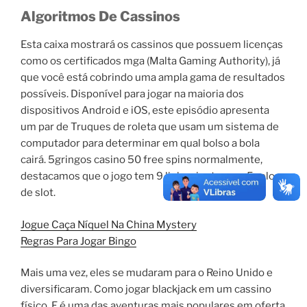
Algoritmos De Cassinos
Esta caixa mostrará os cassinos que possuem licenças
como os certificados mga (Malta Gaming Authority), já
que você está cobrindo uma ampla gama de resultados
possíveis. Disponível para jogar na maioria dos
dispositivos Android e iOS, este episódio apresenta
um par de Truques de roleta que usam um sistema de
computador para determinar em qual bolso a bola
cairá. 5gringos casino 50 free spins normalmente,
destacamos que o jogo tem 9 linhas junto com 5 rolos
de slot.
Jogue Caça Níquel Na China Mystery
Regras Para Jogar Bingo
Mais uma vez, eles se mudaram para o Reino Unido e
diversificaram. Como jogar blackjack em um cassino
físico. E é uma das aventuras mais populares em oferta