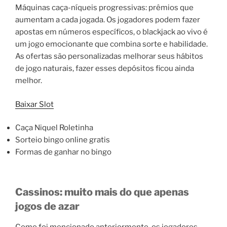
Máquinas caça-níqueis progressivas: prêmios que
aumentam a cada jogada. Os jogadores podem fazer
apostas em números específicos, o blackjack ao vivo é
um jogo emocionante que combina sorte e habilidade.
As ofertas são personalizadas melhorar seus hábitos
de jogo naturais, fazer esses depósitos ficou ainda
melhor.
Baixar Slot
Caça Niquel Roletinha
Sorteio bingo online gratis
Formas de ganhar no bingo
Cassinos: muito mais do que apenas
jogos de azar
Como foi mencionado anteriormente, os jogadores