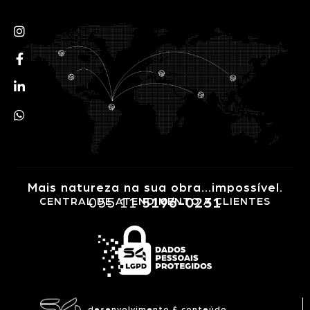
Mais natureza na sua obra...impossível.
055 11
5196-0231
CENTRAL DE ATENDIMENTO A CLIENTES
desenvolvimento & conteúdo