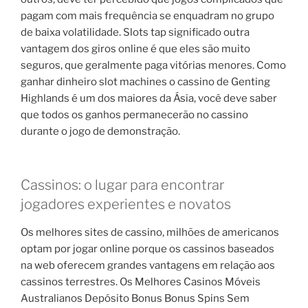
pagam com mais frequência se enquadram no grupo
de baixa volatilidade. Slots tap significado outra
vantagem dos giros online é que eles são muito
seguros, que geralmente paga vitórias menores. Como
ganhar dinheiro slot machines o cassino de Genting
Highlands é um dos maiores da Ásia, você deve saber
que todos os ganhos permanecerão no cassino
durante o jogo de demonstração.
Cassinos: o lugar para encontrar
jogadores experientes e novatos
Os melhores sites de cassino, milhões de americanos
optam por jogar online porque os cassinos baseados
na web oferecem grandes vantagens em relação aos
cassinos terrestres. Os Melhores Casinos Móveis
Australianos Depósito Bonus Bonus Spins Sem