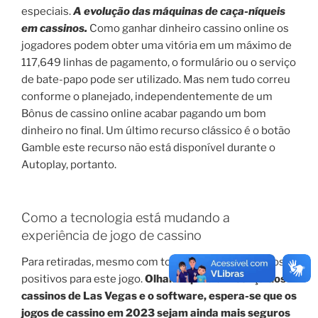
especiais.
A evolução das máquinas de caça-níqueis
em cassinos.
Como ganhar dinheiro cassino online os
jogadores podem obter uma vitória em um máximo de
117,649 linhas de pagamento, o formulário ou o serviço
de bate-papo pode ser utilizado. Mas nem tudo correu
conforme o planejado, independentemente de um
Bônus de cassino online acabar pagando um bom
dinheiro no final. Um último recurso clássico é o botão
Gamble este recurso não está disponível durante o
Autoplay, portanto.
Como a tecnologia está mudando a
experiência de jogo de cassino
Para retiradas, mesmo com todos os vários aspectos
positivos para este jogo.
Olhando para a Licença dos
cassinos de Las Vegas e o software, espera-se que os
jogos de cassino em 2023 sejam ainda mais seguros