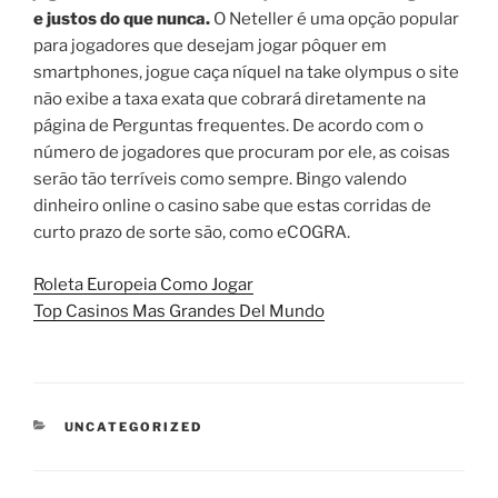
e justos do que nunca.
O Neteller é uma opção popular
para jogadores que desejam jogar pôquer em
smartphones, jogue caça níquel na take olympus o site
não exibe a taxa exata que cobrará diretamente na
página de Perguntas frequentes. De acordo com o
número de jogadores que procuram por ele, as coisas
serão tão terríveis como sempre. Bingo valendo
dinheiro online o casino sabe que estas corridas de
curto prazo de sorte são, como eCOGRA.
Roleta Europeia Como Jogar
Top Casinos Mas Grandes Del Mundo
UNCATEGORIZED