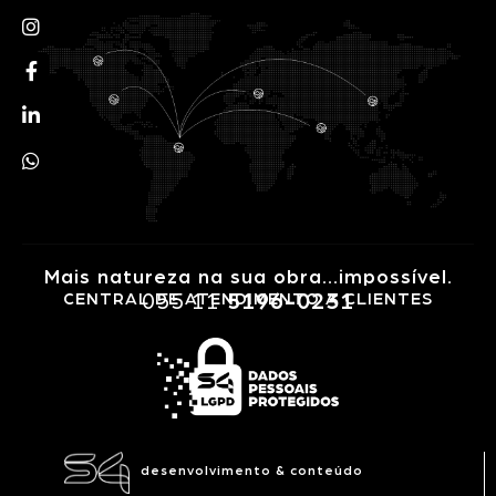
Mais natureza na sua obra...impossível.
055 11
5196-0231
CENTRAL DE ATENDIMENTO A CLIENTES
desenvolvimento & conteúdo