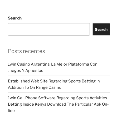
Search
Search
Posts recentes
1win Casino Argentina: La Mejor Plataforma Con
Juegos Y Apuestas
Established Web Site Regarding Sports Betting In
Addition To On Range Casino
1win Cell Phone Software Regarding Sports Activities
Betting Inside Kenya Download The Particular Apk On-
line