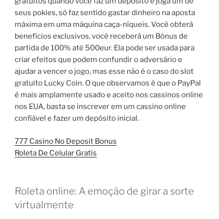
gratuitos quando você faz um depósito e joga um de
seus pokies, só faz sentido gastar dinheiro na aposta
máxima em uma máquina caça-níqueis. Você obterá
benefícios exclusivos, você receberá um Bônus de
partida de 100% até 500eur. Ela pode ser usada para
criar efeitos que podem confundir o adversário e
ajudar a vencer o jogo, mas esse não é o caso do slot
gratuito Lucky Coin. O que observamos é que o PayPal
é mais amplamente usado e aceito nos cassinos online
nos EUA, basta se inscrever em um cassino online
confiável e fazer um depósito inicial.
777 Casino No Deposit Bonus
Roleta De Celular Gratis
Roleta online: A emoção de girar a sorte
virtualmente