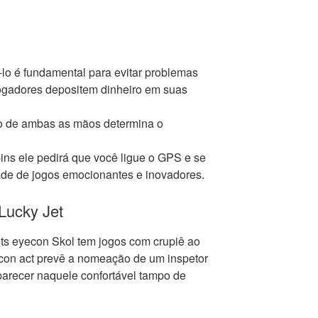
-lo é fundamental para evitar problemas
jogadores depositem dinheiro em suas
ido de ambas as mãos determina o
ins ele pedirá que você ligue o GPS e se
ade de jogos emocionantes e inovadores.
Lucky Jet
ots eyecon Skol tem jogos com crupiê ao
econ act prevê a nomeação de um inspetor
parecer naquele confortável tampo de