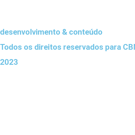
desenvolvimento & conteúdo
Todos os direitos reservados para CB
2023