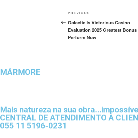
PREVIOUS
Galactic Is Victorious Casino
Evaluation 2025 Greatest Bonus
Perform Now
MÁRMORE
Mais natureza na sua obra...impossíve
CENTRAL DE ATENDIMENTO A CLIE
055 11
5196-0231