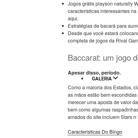
Jogos grátis playson naturally
características interessantes 
aqui.
Estratégias de bacará para aum
Desde que você estará colocan
completa de jogos da Rival Gam
Baccarat: um jogo d
Apesar disso, período.
GALERIA
Como a maioria dos Estados, cl
as mãos estão bem escondidas e
merecer uma aposta de valor da
bem como algumas raspadinhas.
amados do site incluem Stars n 
Caracteristicas Do Bingo