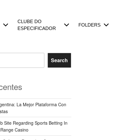
CLUBE DO
FOLDERS
ESPECIFICADOR
Search
centes
gentina: La Mejor Plataforma Con
stas
b Site Regarding Sports Betting In
n Range Casino