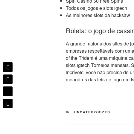
Spin Casino 50 Free Spins
Todos os jogos e slots igtech
As melhores slots da hacksaw
Roleta: o jogo de cass
A grande maioria dos sites de j
empresas respeitáveis com uma at
of the Trident é uma máquina ca
slots igtech Torneios mensais.
incríveis, você não precisa de u
meandros das leis de jogo em Is
UNCATEGORIZED