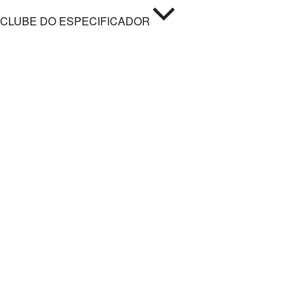
CLUBE DO ESPECIFICADOR