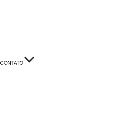
CONTATO