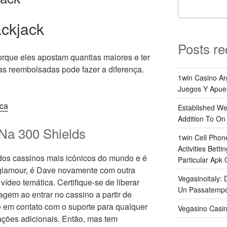
ackjack
Posts re
orque eles apostam quantias maiores e ter
s reembolsadas pode fazer a diferença.
1win Casino Ar
Juegos Y Apue
ica
Established We
Addition To O
Na 300 Shields
1win Cell Phon
Activities Bett
dos cassinos mais icônicos do mundo e é
Particular Apk 
 glamour, é Dave novamente com outra
Vegasinoitaly: 
ídeo temática. Certifique-se de liberar
Un Passatempo 
vagem ao entrar no cassino a partir de
 em contato com o suporte para qualquer
Vegasino Casin
ações adicionais. Então, mas tem