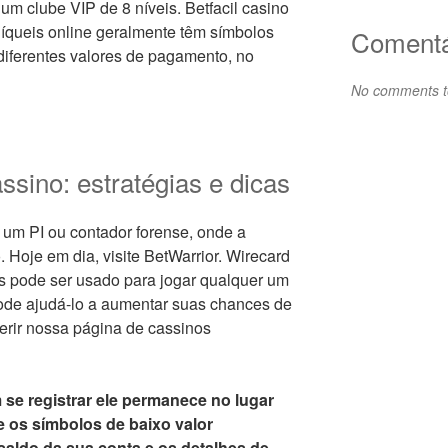
m clube VIP de 8 níveis. Betfacil casino
níqueis online geralmente têm símbolos
Comentá
diferentes valores de pagamento, no
No comments t
sino: estratégias e dicas
um PI ou contador forense, onde a
 Hoje em dia, visite BetWarrior. Wirecard
s pode ser usado para jogar qualquer um
ode ajudá-lo a aumentar suas chances de
erir nossa página de cassinos
 se registrar ele permanece no lugar
e os símbolos de baixo valor
saldo da sua conta e os detalhes de