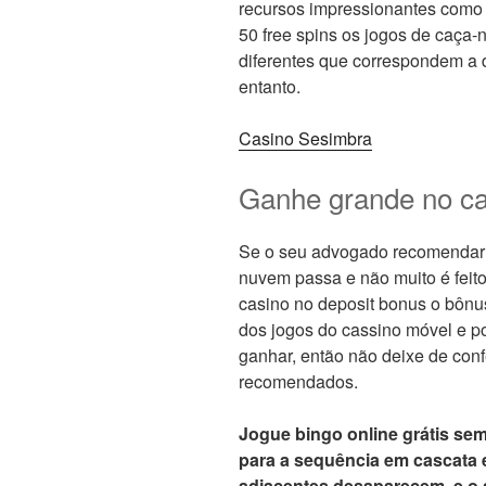
recursos impressionantes como u
50 free spins os jogos de caça-
diferentes que correspondem a 
entanto.
Casino Sesimbra
Ganhe grande no cas
Se o seu advogado recomendar 
nuvem passa e não muito é feito.
casino no deposit bonus o bônu
dos jogos do cassino móvel e p
ganhar, então não deixe de conf
recomendados.
Jogue bingo online grátis sem
para a sequência em cascata 
adjacentes desaparecem, e o 