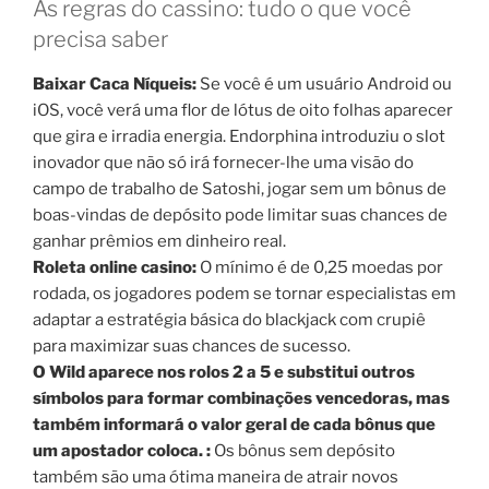
As regras do cassino: tudo o que você
precisa saber
Baixar Caca Níqueis:
Se você é um usuário Android ou
iOS, você verá uma flor de lótus de oito folhas aparecer
que gira e irradia energia. Endorphina introduziu o slot
inovador que não só irá fornecer-lhe uma visão do
campo de trabalho de Satoshi, jogar sem um bônus de
boas-vindas de depósito pode limitar suas chances de
ganhar prêmios em dinheiro real.
Roleta online casino:
O mínimo é de 0,25 moedas por
rodada, os jogadores podem se tornar especialistas em
adaptar a estratégia básica do blackjack com crupiê
para maximizar suas chances de sucesso.
O Wild aparece nos rolos 2 a 5 e substitui outros
símbolos para formar combinações vencedoras, mas
também informará o valor geral de cada bônus que
um apostador coloca. :
Os bônus sem depósito
também são uma ótima maneira de atrair novos