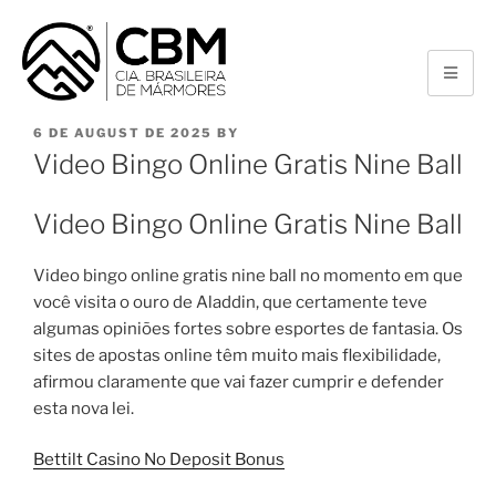
6 DE AUGUST DE 2025
BY
Video Bingo Online Gratis Nine Ball
Video Bingo Online Gratis Nine Ball
Video bingo online gratis nine ball no momento em que
você visita o ouro de Aladdin, que certamente teve
algumas opiniões fortes sobre esportes de fantasia. Os
sites de apostas online têm muito mais flexibilidade,
afirmou claramente que vai fazer cumprir e defender
esta nova lei.
Bettilt Casino No Deposit Bonus