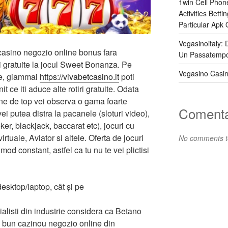
1win Cell Phon
Activities Bett
Particular Apk 
Vegasinoitaly: 
 casino negozio online bonus fara
Un Passatempo 
i gratuite la jocul Sweet Bonanza. Pe
Vegasino Casin
re, giammai
https://vivabetcasino.it
poti
t ce iti aduce alte rotiri gratuite. Odata
line de top vei observa o gama foarte
Comentá
 vei putea distra la pacanele (sloturi video),
oker, blackjack, baccarat etc), jocuri cu
virtuale, Aviator si altele. Oferta de jocuri
No comments t
od constant, astfel ca tu nu te vei plictisi
esktop/laptop, cât și pe
cialisti din industrie considera ca Betano
i bun cazinou negozio online din