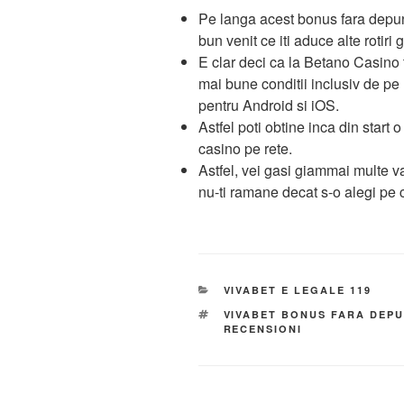
Pe langa acest bonus fara depun
bun venit ce iti aduce alte rotiri g
E clar deci ca la Betano Casino t
mai bune conditii inclusiv de pe m
pentru Android si iOS.
Astfel poti obtine inca din start
casino pe rete.
Astfel, vei gasi giammai multe v
nu-ti ramane decat s-o alegi pe 
VIVABET E LEGALE 119
VIVABET BONUS FARA DEP
RECENSIONI