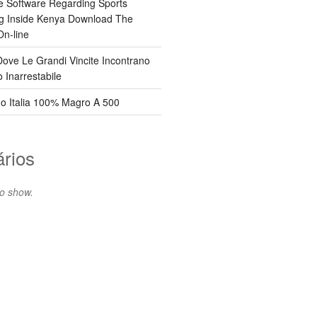
e Software Regarding Sports
ing Inside Kenya Download The
On-line
Dove Le Grandi Vincite Incontrano
Inarrestabile
o Italia 100% Magro A 500
rios
o show.