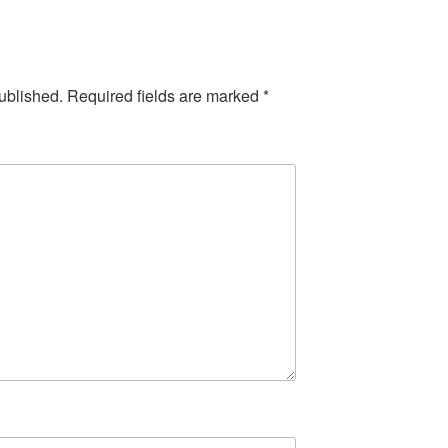
ublished.
Required fields are marked
*