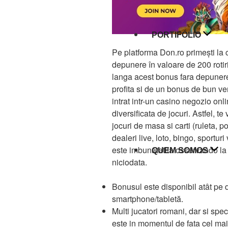
PORTIFÓLIO
Pe platforma Don.ro primești la
depunere în valoare de 200 rotir
langa acest bonus fara depune
profita si de un bonus de bun veni
intrat intr-un casino negozio on
diversificata de jocuri. Astfel, te
jocuri de masa si carti (ruleta, p
dealeri live, loto, bingo, sporturi 
este imbunatatita osservando la m
QUEM SOMOS
niciodata.
Bonusul este disponibil atât pe d
smartphone/tabletă.
Multi jucatori romani, dar si spe
este in momentul de fata cel ma