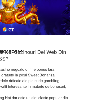
i Noi Cazinouri Del Web Din
IFICADOR
025?
 casino negozio online bonus fara
i gratuite la jocul Sweet Bonanza.
ele ridicate ale pietei de gambling
ovatii interesante in materie de bonusuri,
ng Hot dar este un slot clasic popular din