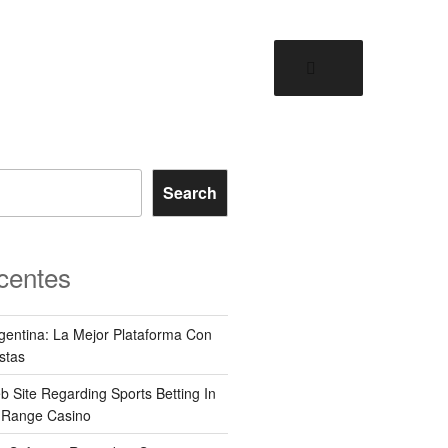
Search
centes
gentina: La Mejor Plataforma Con
stas
b Site Regarding Sports Betting In
n Range Casino