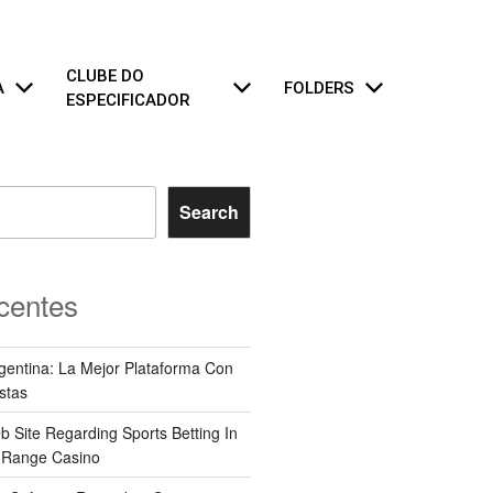
CLUBE DO
A
FOLDERS
ESPECIFICADOR
Search
centes
gentina: La Mejor Plataforma Con
stas
b Site Regarding Sports Betting In
n Range Casino