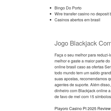
Bingo Do Porto
Wire transfer casino no deposit
Casinos abertos em brasil
Jogo Blackjack Co
Faça o seu melhor para reduzi-l
melhor e gaste a maior parte do
online brasil caso as ofertas 
todo mundo tem um saldo grande
suas apostas, recomendamos que
agentes de suporte. Além diss
dinheiro com Blackjack online a
de favo de mel com 15 símbolos
Playoro Casino Pt 2025 Review