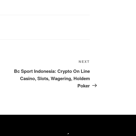
NEXT
Bc Sport Indonesia: Crypto On Line
Casino, Slots, Wagering, Holdem
Poker