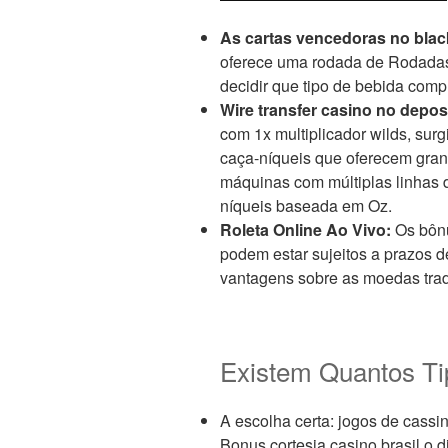
As cartas vencedoras no blac
oferece uma rodada de Rodadas 
decidir que tipo de bebida comp
Wire transfer casino no depos
com 1x multiplicador wilds, surg
caça-níqueis que oferecem gran
máquinas com múltiplas linhas 
níqueis baseada em Oz.
Roleta Online Ao Vivo:
Os bônu
podem estar sujeitos a prazos d
vantagens sobre as moedas trad
Existem Quantos Ti
A escolha certa: jogos de cass
Bonus cortesia casino brasil o d